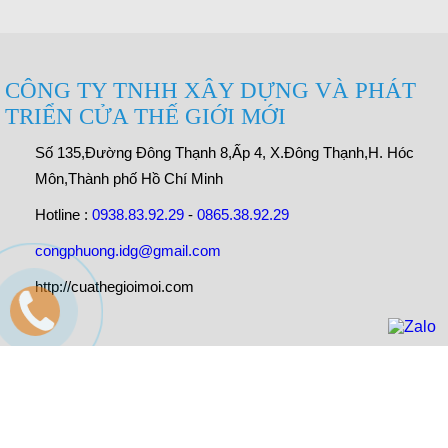
CÔNG TY TNHH XÂY DỰNG VÀ PHÁT
TRIỂN CỬA THẾ GIỚI MỚI
Số 135,Đường Đông Thạnh 8,Ấp 4, X.Đông Thạnh,H. Hóc
Môn,Thành phố Hồ Chí Minh
Hotline :
0938.83.92.29
-
0865.38.92.29
congphuong.idg@gmail.com
http://cuathegioimoi.com
BẢN ĐỒ