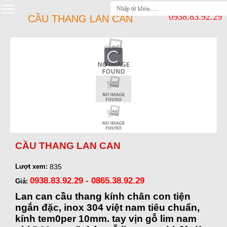
Hotline:
0938.83.92.29
CẦU THANG LAN CAN
CẦU THANG LAN CAN
835
Lượt xem:
0938.83.92.29
-
0865.38.92.29
Giá:
Lan can cầu thang kính chân con tiện
ngắn đặc, inox 304 việt nam tiêu chuẩn,
kính tem0per 10mm. tay vịn gỗ lim nam