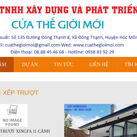
ẨM
DỰ ÁN
TIN TỨC
LIÊN HỆ
TÌM 
I XẾP TRƯỢT
 TRƯỢT XINGFA 11 CÁNH