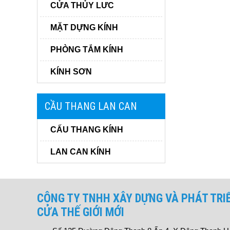
CỬA THỦY LƯC
MẶT DỰNG KÍNH
PHÒNG TẮM KÍNH
KÍNH SƠN
CẦU THANG LAN CAN
CẤU THANG KÍNH
LAN CAN KÍNH
CÔNG TY TNHH XÂY DỰNG VÀ PHÁT TRI
CỬA THẾ GIỚI MỚI