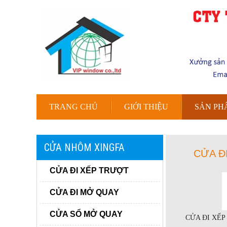
TRANG CHỦ
GIỚI THIỆU
SẢN PH
CỬA NHÔM XINGFA
CỬA Đ
CỬA ĐI XẾP TRƯỢT
CỬA ĐI MỞ QUAY
CỬA SỔ MỞ QUAY
CỬA ĐI XẾP