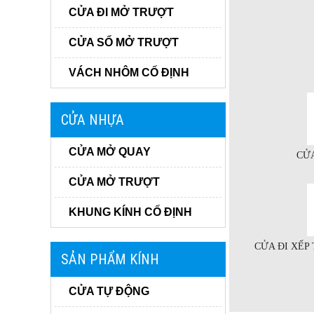
CỬA ĐI MỞ TRƯỢT
CỬA SỔ MỞ TRƯỢT
VÁCH NHÔM CỐ ĐỊNH
CỬA NHỰA
CỬA MỞ QUAY
CỬA
CỬA MỞ TRƯỢT
KHUNG KÍNH CỐ ĐỊNH
CỬA ĐI XẾP
SẢN PHẨM KÍNH
CỬA TỰ ĐỘNG